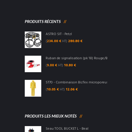
PRODUITS RÉCENTS
ASTRO SIT - Petzl
(
234.00
€
HT)
280.80
€
Ruban de signalisation (pk 18) Rouge/Blanc - Portwest
(
9.00
€
HT)
10.80
€
ST70 - Combinaison BizTex microporeuse type 3/4/5/6 
(
10.05
€
HT)
12.06
€
PRODUITS LES MIEUX NOTÉS
Seau TOOL BUCKET L - Beal