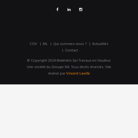
CGV
ML
Qui sommes-nous ?
Actualités
Contact
© Copyright 2024 Matériels Epi Travaux en Hauteur.
Une société du Groupe NA. Tous droits réservés. Site
réalisé par
Vincent Laville