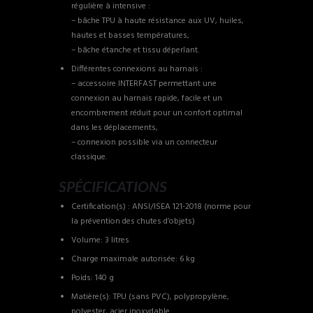
régulière à intensive :
– bâche TPU à haute résistance aux UV, huiles,
hautes et basses températures,
– bâche étanche et tissu déperlant.
Différentes connexions au harnais :
– accessoire INTERFAST permettant une
connexion au harnais rapide, facile et un
encombrement réduit pour un confort optimal
dans les déplacements,
– connexion possible via un connecteur
classique.
SPÉCIFICATIONS
Certification(s) : ANSI/ISEA 121-2018 (norme pour
la prévention des chutes d’objets)
Volume: 3 litres
Charge maximale autorisée: 6 kg
Poids: 140 g
Matière(s): TPU (sans PVC), polypropylène,
polyester, acier inoxydable