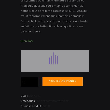
Le système d’ouverture – fermeture est simple et
manipulable à une seule main. La connexion au
harnais peut se faire via l’accessoire INTERFAST, qui
réduit l’encombrement sur le harnais et améliore
l’accessibilité à la pochette. Sa construction robuste
en fait une pochette utilisable au quotidien sans
craindre l’usure.
16 en stock
quantité
AJOUTER AU PANIER
de
TOOLBAG
3
UGS :
S047BA01
L
Catégories :
Sac et accessoires
,
Sacs
-
Numéro produit :
10341
PETZL