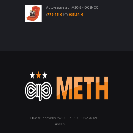
Auto-sauveteur M20-2 - OCENCO
(
779.45
€
HT)
935.34
€
1 rue d'Ennevelin 59710
Tél. : 03 10 92 70 09
Avelin