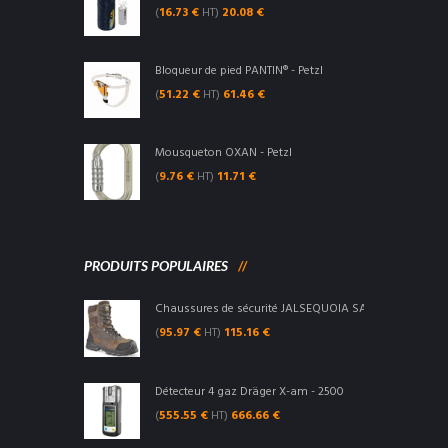
(
16.73
€
HT)
20.08
€
Bloqueur de pied PANTIN® - Petzl
(
51.22
€
HT)
61.46
€
Mousqueton OXAN - Petzl
(
9.76
€
HT)
11.71
€
PRODUITS POPULAIRES
Chaussures de sécurité JALSEQUOIA SAS S3 CI SRC - Ja
(
95.97
€
HT)
115.16
€
Détecteur 4 gaz Dräger X-am - 2500
(
555.55
€
HT)
666.66
€