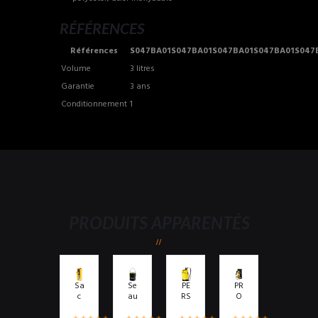
RÉFÉRENCES
Références
S047BA01S047BA01S047BA01S047BA01S047
Volume
3 litres
Garantie
3 ans
Conditionnement
1
PRODUITS APPARENTÉS
Sa
Se
PE
PR
c
au
RS
O
CO
GE
ON
W