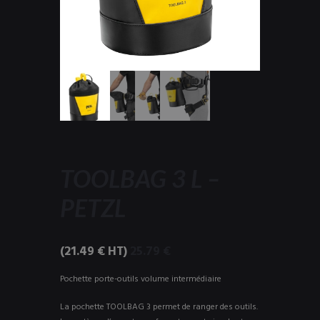
TOOLBAG 3 L –
PETZL
(
21.49
€
HT)
25.79
€
Pochette porte-outils volume intermédiaire
La pochette TOOLBAG 3 permet de ranger des outils.