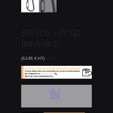
SPEEDY – PETZL
(pack de 5)
(
52.85
€
HT)
63.42
€