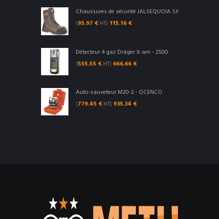
Chaussures de sécurité JALSEQUOIA SAS S3 CI SRC - Ja
(
95.97
€
HT)
115.16
€
Détecteur 4 gaz Dräger X-am - 2500
(
555.55
€
HT)
666.66
€
Auto-sauveteur M20-2 - OCENCO
(
779.45
€
HT)
935.34
€