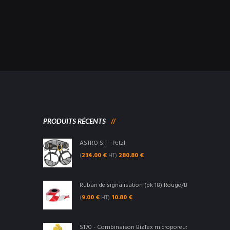
zl
PRODUITS RÉCENTS
ASTRO SIT - Petzl
(
234.00
€
HT)
280.80
€
Ruban de signalisation (pk 18) Rouge/Blanc - Portwest
(
9.00
€
HT)
10.80
€
ST70 - Combinaison BizTex microporeuse type 3/4/5/6 