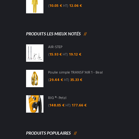
(
10.05
€
HT)
12.06
€
PRODUITS LES MIEUX NOTÉS
AIR-STEP
(
15.93
€
HT)
19.12
€
Poulie simple TRANSF'AIR 1 - Beal
(
29.44
€
HT)
35.33
€
RIG ®- Petzl
(
148.05
€
HT)
177.66
€
PRODUITS POPULAIRES