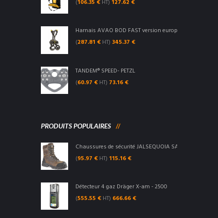
(
106.35
€
HT)
127.62
€
Harnais AVAO BOD FAST version européenne - Petzl
(
287.81
€
HT)
345.37
€
TANDEM® SPEED- PETZL
(
60.97
€
HT)
73.16
€
PRODUITS POPULAIRES
Chaussures de sécurité JALSEQUOIA SAS S3 CI SRC - Ja
(
95.97
€
HT)
115.16
€
Détecteur 4 gaz Dräger X-am - 2500
(
555.55
€
HT)
666.66
€