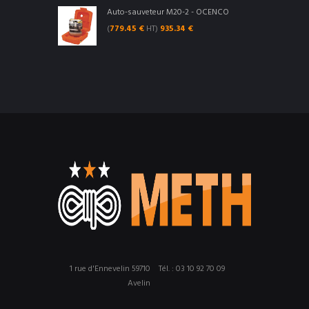
Auto-sauveteur M20-2 - OCENCO
(
779.45
€
HT)
935.34
€
1 rue d'Ennevelin 59710
Tél. : 03 10 92 70 09
Avelin