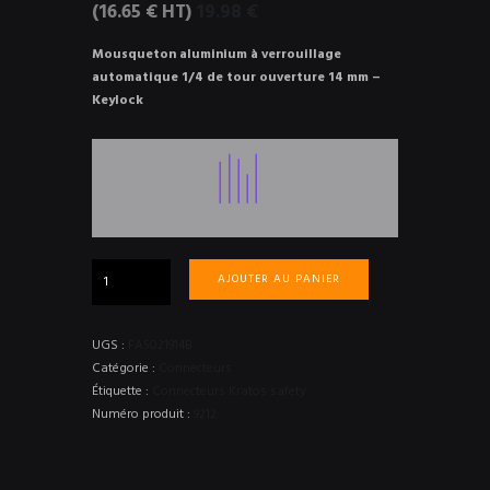
(
16.65
€
HT)
19.98
€
Mousqueton aluminium à verrouillage
automatique 1/4 de tour ouverture 14 mm –
Keylock
quantité
AJOUTER AU PANIER
de
Mousqueton
aluminium
UGS :
FA5021914B
à
Catégorie :
Connecteurs
verrouillage
Étiquette :
Connecteurs Kratos safety
automatique
Numéro produit :
9212
1/4
de
tour