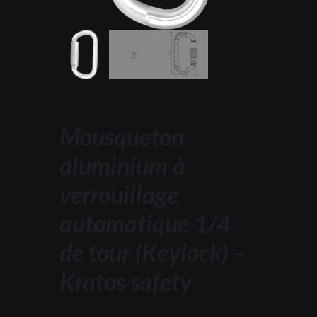
Mousqueton
aluminium à
verrouillage
automatique 1/4
de tour (Keylock) –
Kratos safety