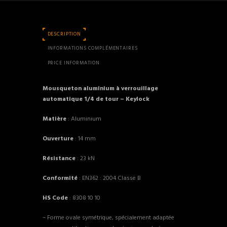
(Keylock)
-
Kratos
DESCRIPTION
safety
INFORMATIONS COMPLÉMENTAIRES
PRICE INFORMATION
Mousqueton aluminium à verrouillage
automatique 1/4 de tour – Keylock
Matière
: Aluminium
Ouverture
: 14 mm
Résistance
: 23 kN
Conformité
: EN362 : 2004 Classe B
HS Code
: 8308 10 10
– Forme ovale symétrique, spécialement adaptée