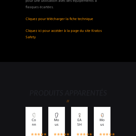
pour une utilisation avec des équipements à
flasques écartées.
Cliquez pour télécharger la fiche technique
Cliquez ici pour accéder à la page du site Kratos
Safety
PRODUITS APPARENTÉS
Co
Mo
EA
Mo
nn
us
SH
us
ect
qu
OO
qu
eur
eto
K
eto