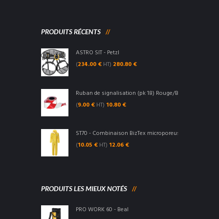
PRODUITS RÉCENTS
ASTRO SIT - Petzl
(
234.00
€
HT)
280.80
€
Ruban de signalisation (pk 18) Rouge/Blanc - Portwest
(
9.00
€
HT)
10.80
€
ST70 - Combinaison BizTex microporeuse type 3/4/5/6 
(
10.05
€
HT)
12.06
€
PRODUITS LES MIEUX NOTÉS
PRO WORK 60 - Beal